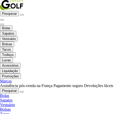
Pesquisar
Bolas
Sapatos
Vestuário
Bolsas
Tacos
Trolleys
Luvas
Acessórios
Liquidação
Promoções
Marcas
Assistência pós-venda na França
Pagamento seguro
Devoluções fáceis
Pesquisar
Bolas
Sapatos
Vestuário
Bolsas
Tacos