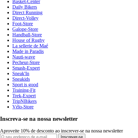
Basket-Center
Daily Bikers
Direct Running
Direct-Volley
Foot-Store
Galope-Store
Handball-Store
House of Rugby
La sellerie de Maé
Made in Paradis
Nauti-wave
Pecheur-Store
Smash-Expert
Sneak'In
Sneakids
Sport is good
Training-Fit
Trek-Expert
TripNBikers
Vélo-Store
Inscreva-se na nossa newsletter
Aproveite 10% de desconto ao inscrever-se na nossa newsletter
Inscrever-se