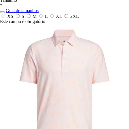
Tamanho
*
Guia de tamanhos
XS
S
M
L
XL
2XL
Este campo é obrigatório