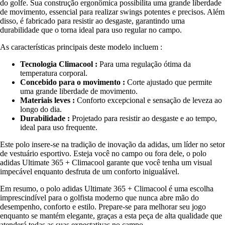
do golfe. Sua construção ergonômica possibilita uma grande liberdade
de movimento, essencial para realizar swings potentes e precisos. Além
disso, é fabricado para resistir ao desgaste, garantindo uma
durabilidade que o torna ideal para uso regular no campo.
As características principais deste modelo incluem :
Tecnologia Climacool :
Para uma regulação ótima da
temperatura corporal.
Concebido para o movimento :
Corte ajustado que permite
uma grande liberdade de movimento.
Materiais leves :
Conforto excepcional e sensação de leveza ao
longo do dia.
Durabilidade :
Projetado para resistir ao desgaste e ao tempo,
ideal para uso frequente.
Este polo insere-se na tradição de inovação da adidas, um líder no setor
de vestuário esportivo. Esteja você no campo ou fora dele, o polo
adidas Ultimate 365 + Climacool garante que você tenha um visual
impecável enquanto desfruta de um conforto inigualável.
Em resumo, o polo adidas Ultimate 365 + Climacool é uma escolha
imprescindível para o golfista moderno que nunca abre mão do
desempenho, conforto e estilo. Prepare-se para melhorar seu jogo
enquanto se mantém elegante, graças a esta peça de alta qualidade que
atenderá todas as suas expectativas no campo.