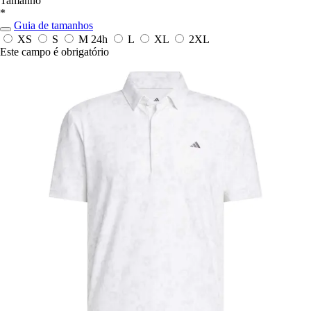
Tamanho
*
Guia de tamanhos
XS
S
M
24h
L
XL
2XL
Este campo é obrigatório