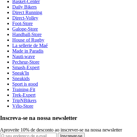
Basket-Center
Daily Bikers
Direct Running
Direct-Volley
Foot-Store
Galope-Store
Handball-Store
House of Rugby
La sellerie de Maé
Made in Paradis
Nauti-wave
Pecheur-Store
Smash-Expert
Sneak'In
Sneakids
Sport is good
Training-Fit
Trek-Expert
TripNBikers
Vélo-Store
Inscreva-se na nossa newsletter
Aproveite 10% de desconto ao inscrever-se na nossa newsletter
Inscrever-se