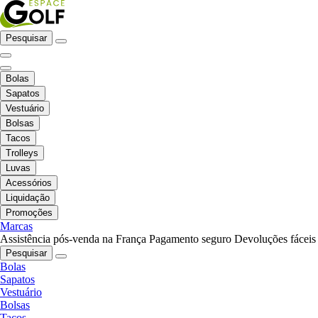
Pesquisar
Bolas
Sapatos
Vestuário
Bolsas
Tacos
Trolleys
Luvas
Acessórios
Liquidação
Promoções
Marcas
Assistência pós-venda na França
Pagamento seguro
Devoluções fáceis
Pesquisar
Bolas
Sapatos
Vestuário
Bolsas
Tacos