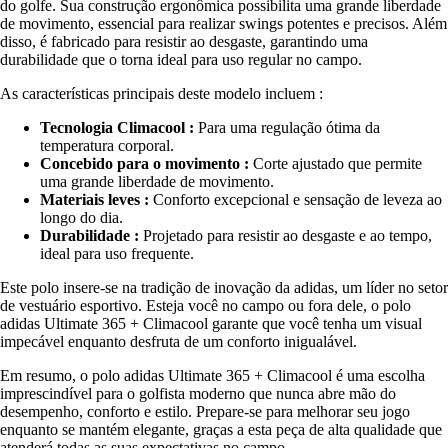
do golfe. Sua construção ergonômica possibilita uma grande liberdade
de movimento, essencial para realizar swings potentes e precisos. Além
disso, é fabricado para resistir ao desgaste, garantindo uma
durabilidade que o torna ideal para uso regular no campo.
As características principais deste modelo incluem :
Tecnologia Climacool :
Para uma regulação ótima da
temperatura corporal.
Concebido para o movimento :
Corte ajustado que permite
uma grande liberdade de movimento.
Materiais leves :
Conforto excepcional e sensação de leveza ao
longo do dia.
Durabilidade :
Projetado para resistir ao desgaste e ao tempo,
ideal para uso frequente.
Este polo insere-se na tradição de inovação da adidas, um líder no setor
de vestuário esportivo. Esteja você no campo ou fora dele, o polo
adidas Ultimate 365 + Climacool garante que você tenha um visual
impecável enquanto desfruta de um conforto inigualável.
Em resumo, o polo adidas Ultimate 365 + Climacool é uma escolha
imprescindível para o golfista moderno que nunca abre mão do
desempenho, conforto e estilo. Prepare-se para melhorar seu jogo
enquanto se mantém elegante, graças a esta peça de alta qualidade que
atenderá todas as suas expectativas no campo.