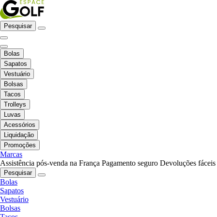
Pesquisar
Bolas
Sapatos
Vestuário
Bolsas
Tacos
Trolleys
Luvas
Acessórios
Liquidação
Promoções
Marcas
Assistência pós-venda na França
Pagamento seguro
Devoluções fáceis
Pesquisar
Bolas
Sapatos
Vestuário
Bolsas
Tacos