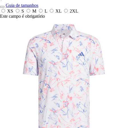
*
Guia de tamanhos
XS
S
M
L
XL
2XL
Este campo é obrigatório