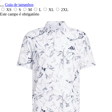
*
Guia de tamanhos
XS
S
M
L
XL
2XL
Este campo é obrigatório