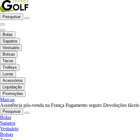
Pesquisar
Bolas
Sapatos
Vestuário
Bolsas
Tacos
Trolleys
Luvas
Acessórios
Liquidação
Promoções
Marcas
Assistência pós-venda na França
Pagamento seguro
Devoluções fáceis
Pesquisar
Bolas
Sapatos
Vestuário
Bolsas
Tacos