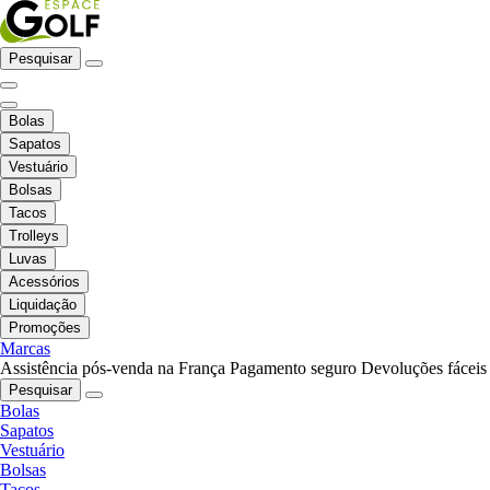
Pesquisar
Bolas
Sapatos
Vestuário
Bolsas
Tacos
Trolleys
Luvas
Acessórios
Liquidação
Promoções
Marcas
Assistência pós-venda na França
Pagamento seguro
Devoluções fáceis
Pesquisar
Bolas
Sapatos
Vestuário
Bolsas
Tacos