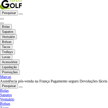
Pesquisar
Bolas
Sapatos
Vestuário
Bolsas
Tacos
Trolleys
Luvas
Acessórios
Liquidação
Promoções
Marcas
Assistência pós-venda na França
Pagamento seguro
Devoluções fáceis
Pesquisar
Bolas
Sapatos
Vestuário
Bolsas
Tacos