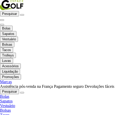
Pesquisar
Bolas
Sapatos
Vestuário
Bolsas
Tacos
Trolleys
Luvas
Acessórios
Liquidação
Promoções
Marcas
Assistência pós-venda na França
Pagamento seguro
Devoluções fáceis
Pesquisar
Bolas
Sapatos
Vestuário
Bolsas
Tacos