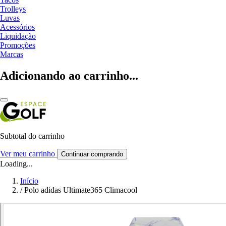
Trolleys
Luvas
Acessórios
Liquidação
Promoções
Marcas
Adicionando ao carrinho...
Subtotal do carrinho
Ver meu carrinho
Continuar comprando
Loading...
Início
/
Polo adidas Ultimate365 Climacool